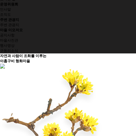
운영위원회
인사말
조직도
주변 관광지
주변 관광지
마을 이모저모
공지사항
마을사진관
행사영상
구동리소식
자연과 사람이 조화를 이루는
아홉구비 형화마을